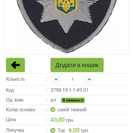
Додати в кошик
Кількість
keyboard_arrow_down
keyboard_arrow_up
Код
3798
-
19
-
1
-
1
-#
3.01
Од. вим.
шт
В наявності
Kолір основи
синій темний
43,00
Ціна
грн.
6,00
Липучка
Так
грн.