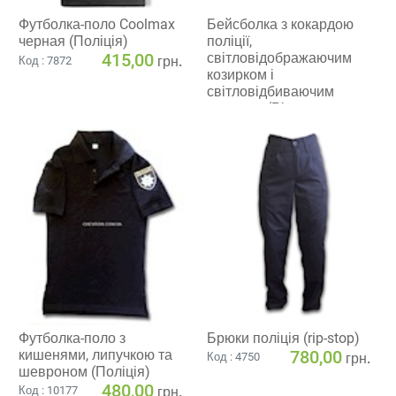
Футболка-поло Coolmax
Бейсболка з кокардою
черная (Поліція)
поліції,
415,00
світловідображаючим
грн.
Код : 7872
козирком і
світловідбиваючим
написом (Ріп-стоп, чорно-
синя)
350,00
грн.
Код : 8177
Футболка-поло з
Брюки поліція (rip-stop)
кишенями, липучкою та
780,00
грн.
Код : 4750
шевроном (Поліція)
480,00
грн.
Код : 10177