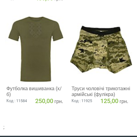
Футболка вишиванка (х/
Труси чоловічі трикотажні
б)
армійські (фулікра)
250,00
125,00
грн.
грн.
Код : 11584
Код : 11925
;