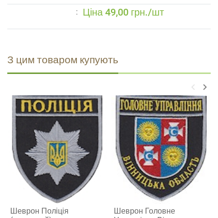
Ціна 49,00 грн./шт
З цим товаром купують
keyboard_arrow_left
keyboard_arrow_right
Шеврон Поліція
Шеврон Головне