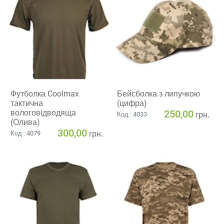
Футболка Coolmax
Бейсболка з липучкою
тактична
(цифра)
вологовiдводяща
250,00
грн.
Код : 4033
(Олива)
300,00
грн.
Код : 4079