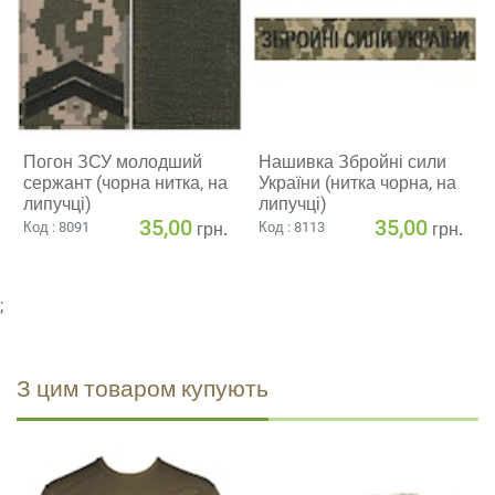
Погон ЗСУ молодший
Нашивка Збройні сили
сержант (чорна нитка, на
України (нитка чорна, на
липучці)
липучці)
35,00
35,00
грн.
грн.
Код : 8091
Код : 8113
;
З цим товаром купують