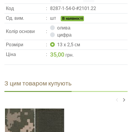
Код
8287
-
1
-
54
-
0
-#
2101.22
Од. вим.
шт
В наявності
олива
Kолір основи
цифра
Pозміри
13 x 2,5 см
35,00
Ціна
грн.
З цим товаром купують
keyboard_arrow_left
keyboard_arrow_right