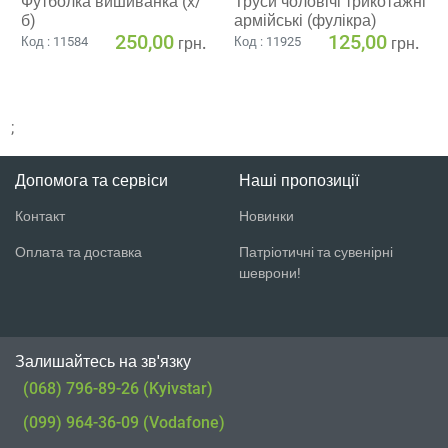
Футболка вишиванка (х/
Труси чоловічі трикотажні
б)
армійські (фулікра)
250,00
125,00
грн.
грн.
Код : 11584
Код : 11925
;
Допомога та сервіси
Наші пропозиції
Контакт
Новинки
Оплата та доставка
Патріотичні та сувенірні
шеврони!
Залишайтесь на зв'язку
(068) 796-89-26 (Kyivstar)
(099) 964-36-09 (Vodafone)