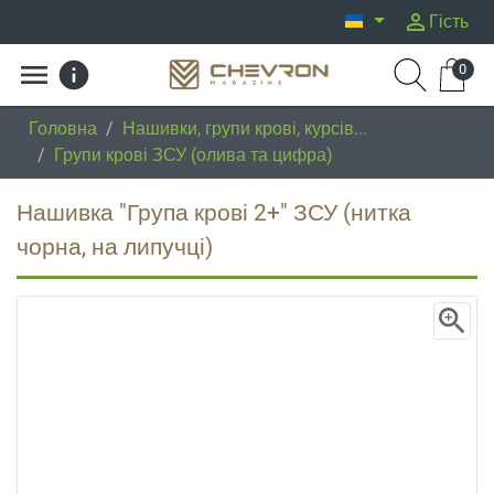
person_outline
Гість
menu
info
0
Головна
/
Нашивки, групи крові, курсів...
/
Групи крові ЗСУ (олива та цифра)
Нашивка "Група крові 2+" ЗСУ (нитка
чорна, на липучці)
zoom_in