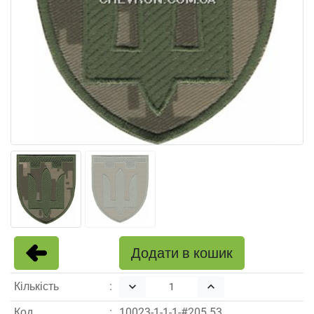
Додати в кошик
Кількість
keyboard_arrow_down
keyboard_arrow_up
Код
10023
-
1
-
1
-
1
-#
205.53