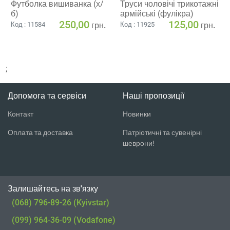
Футболка вишиванка (х/
Труси чоловічі трикотажні
б)
армійські (фулікра)
250,00
125,00
грн.
грн.
Код : 11584
Код : 11925
;
Допомога та сервіси
Наші пропозиції
Контакт
Новинки
Оплата та доставка
Патріотичні та сувенірні
шеврони!
Залишайтесь на зв'язку
(068) 796-89-26 (Kyivstar)
(099) 964-36-09 (Vodafone)