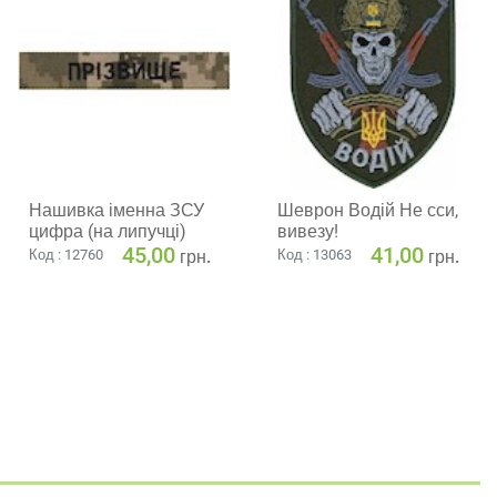
Нашивка іменна ЗСУ
Шеврон Водій Не сси,
цифра (на липучці)
вивезу!
45,00
41,00
грн.
грн.
Код : 12760
Код : 13063