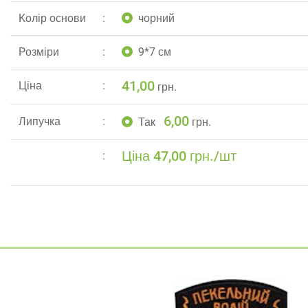
Kолір основи
чорний
Pозміри
9*7 см
41,00
Ціна
грн.
6,00
Липучка
Так
грн.
Ціна 47,00 грн./шт