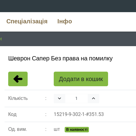
Спеціалізація
Інфо
и
Шеврон Сапер Без права на помилку
Додати в кошик
Кількість
keyboard_arrow_down
keyboard_arrow_up
Код
15219
-
9
-
302
-
1
-#
351.53
Од. вим.
шт
В наявності