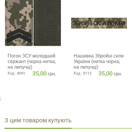
Погон ЗСУ молодший
Нашивка Збройні сили
сержант (чорна нитка,
України (нитка чорна,
на липучці)
на липучці)
35,00
35,00
грн.
грн.
Код : 8091
Код : 8113
;
З цим товаром купують