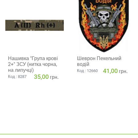
Нашивка "Група крові
Шеврон Пекельний
2+" ЗСУ (нитка чорна,
водій
на липучці)
41,00
грн.
Код : 12660
35,00
грн.
Код : 8287