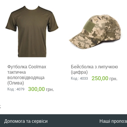
Футболка Coolmax
Бейсболка з липучкою
тактична
(цифра)
вологовiдводяща
250,00
грн.
Код : 4033
(Олива)
300,00
грн.
Код : 4079
;
Допомога та сервіси
Наші пропози