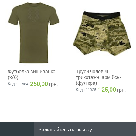
Футболка вишиванка
Труси чоловічі
(х/б)
трикотажні армійські
250,00
(фулікра)
грн.
Код : 11584
125,00
грн.
Код : 11925
Залишайтесь на зв'язку