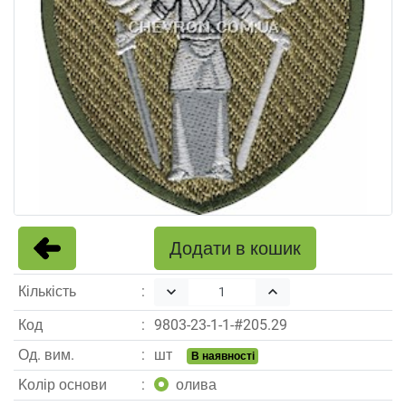
Додати в кошик
Кількість
keyboard_arrow_down
keyboard_arrow_up
Код
9803
-
23
-
1
-
1
-#
205.29
Од. вим.
шт
В наявності
Kолір основи
олива