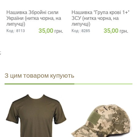
Нашивка Збройні сили
Нашивка "Група крові 1+"
України (нитка чорна, на
ЗСУ (нитка чорна, на
липучці)
липучці)
35,00
35,00
грн.
грн.
Код : 8113
Код : 8285
;
З цим товаром купують