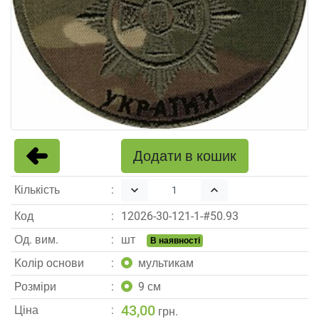
Додати в кошик
Кількість
keyboard_arrow_down
keyboard_arrow_up
Код
12026
-
30
-
121
-
1
-#
50.93
Од. вим.
шт
В наявності
Kолір основи
мультикам
Pозміри
9 см
43,00
Ціна
грн.