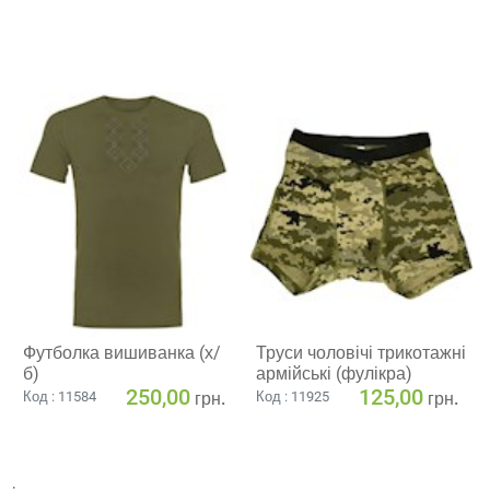
Футболка вишиванка (х/
Труси чоловічі трикотажні
б)
армійські (фулікра)
250,00
125,00
грн.
грн.
Код : 11584
Код : 11925