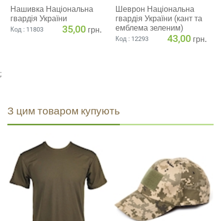
Нашивка Національна
Шеврон Національна
гвардія України
гвардія України (кант та
35,00
емблема зеленим)
грн.
Код : 11803
43,00
грн.
Код : 12293
;
З цим товаром купують