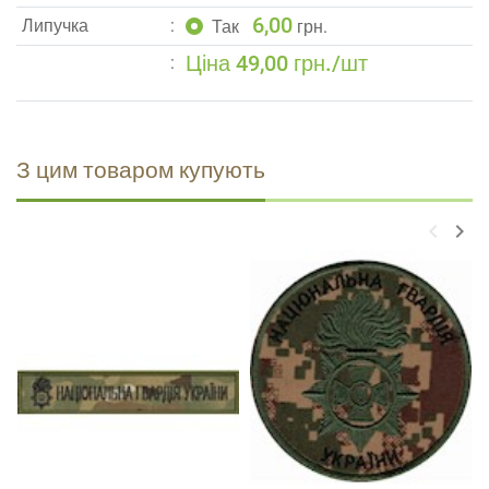
6,00
Липучка
Так
грн.
Ціна 49,00 грн./шт
З цим товаром купують
keyboard_arrow_left
keyboard_arrow_right