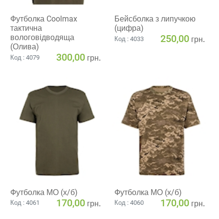
Футболка Coolmax
Бейсболка з липучкою
тактична
(цифра)
вологовiдводяща
250,00
грн.
Код : 4033
(Олива)
300,00
грн.
Код : 4079
Футболка МО (х/б)
Футболка МО (х/б)
170,00
170,00
грн.
грн.
Код : 4061
Код : 4060