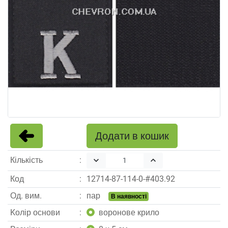
Додати в кошик
Кількість
keyboard_arrow_down
keyboard_arrow_up
Код
12714
-
87
-
114
-
0
-#
403.92
Од. вим.
пар
В наявності
Kолір основи
воронове крило