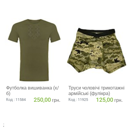
Футболка вишиванка (х/
Труси чоловічі трикотажні
б)
армійські (фулікра)
250,00
125,00
грн.
грн.
Код : 11584
Код : 11925
;