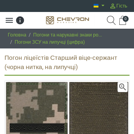
person_outline
Гість
menu
info
0
Головна
/
Погони та нарукавні знаки ро...
/
Погони ЗСУ на липучці (цифра)
Погон ліцеїстів Старший віце-сержант
(чорна нитка, на липучці)
zoom_in