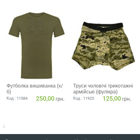
Футболка вишиванка (х/
Труси чоловічі трикотажні
б)
армійські (фулікра)
250,00
125,00
грн.
грн.
Код : 11584
Код : 11925
;