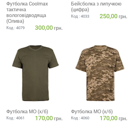
Футболка Coolmax
Бейсболка з липучкою
тактична
(цифра)
вологовiдводяща
250,00
грн.
Код : 4033
(Олива)
300,00
грн.
Код : 4079
Футболка МО (х/б)
Футболка МО (х/б)
170,00
170,00
грн.
грн.
Код : 4061
Код : 4060