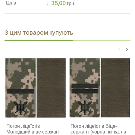
35,00
Ціна
грн.
З цим товаром купують
keyboard_arrow_left
keyboard_arrow_right
Погон ліцеїстів
Погон ліцеїстів Віце-
Молодший віце-сержант
сержант (чорна нитка, на