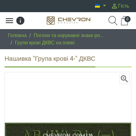
person_outline
Гість
menu
info
0
Головна
/
Погони та нарукавні знаки ро...
/
Групи крові ДКВС на оливі
Нашивка "Група крові 4-" ДКВС
zoom_in