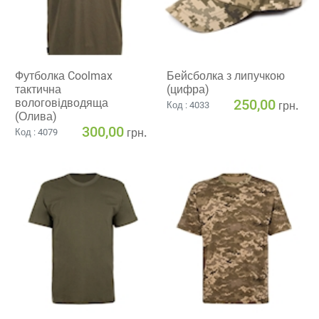
Футболка Coolmax
Бейсболка з липучкою
тактична
(цифра)
вологовiдводяща
250,00
грн.
Код : 4033
(Олива)
300,00
грн.
Код : 4079