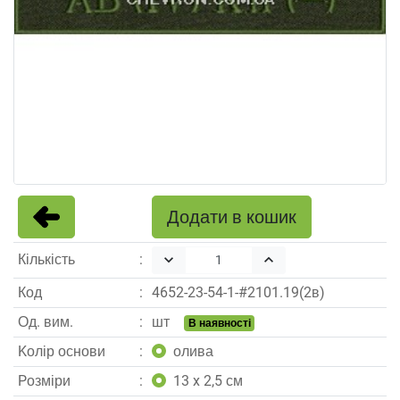
Додати в кошик
Кількість
keyboard_arrow_down
keyboard_arrow_up
Код
4652
-
23
-
54
-
1
-#
2101.19(2в)
Од. вим.
шт
В наявності
Kолір основи
олива
Pозміри
13 x 2,5 см