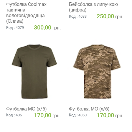
Футболка Coolmax
Бейсболка з липучкою
тактична
(цифра)
вологовiдводяща
250,00
грн.
Код : 4033
(Олива)
300,00
грн.
Код : 4079
Футболка МО (х/б)
Футболка МО (х/б)
170,00
170,00
грн.
грн.
Код : 4061
Код : 4060