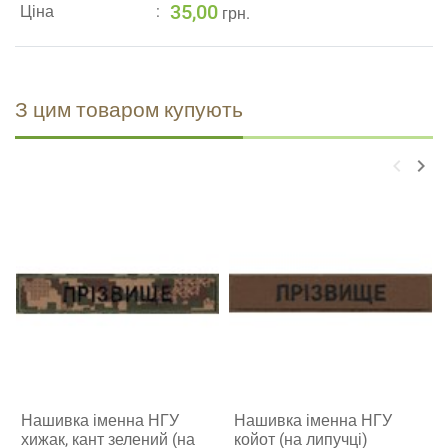
35,00
Ціна
грн.
З цим товаром купують
keyboard_arrow_left
keyboard_arrow_right
Нашивка іменна НГУ
Нашивка іменна НГУ
хижак, кант зелений (на
койот (на липучці)