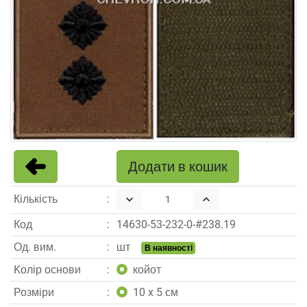
Додати в кошик
Кількість
keyboard_arrow_down
keyboard_arrow_up
Код
14630
-
53
-
232
-
0
-#
238.19
Од. вим.
шт
В наявності
Kолір основи
койот
Pозміри
10 x 5 см