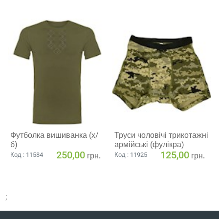
Футболка вишиванка (х/
Труси чоловічі трикотажні
б)
армійські (фулікра)
250,00
125,00
грн.
грн.
Код : 11584
Код : 11925
;