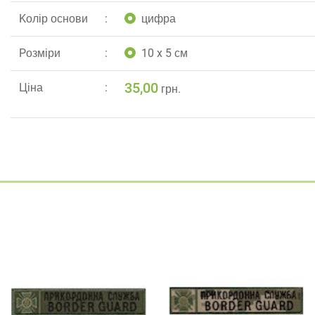
Kолір основи
цифра
Pозміри
10 x 5 см
35,00
Ціна
грн.