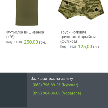
Футболка вишиванка
Труси чоловічі
(х/б)
трикотажні армійські
250,00
(фулікра)
грн.
Код : 11584
125,00
грн.
Код : 11925
Залишайтесь на зв'язку
(068) 796-89-26 (Kyivstar)
(099) 964-36-09 (Vodafone)