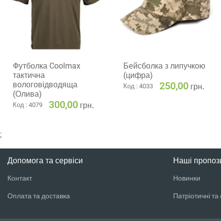
Футболка Coolmax
Бейсболка з липучкою
тактична
(цифра)
вологовiдводяща
250,00
грн.
Код : 4033
(Олива)
300,00
грн.
Код : 4079
;
Допомога та сервіси
Наші пропози
Контакт
Новинки
Оплата та доставка
Патріотичні та