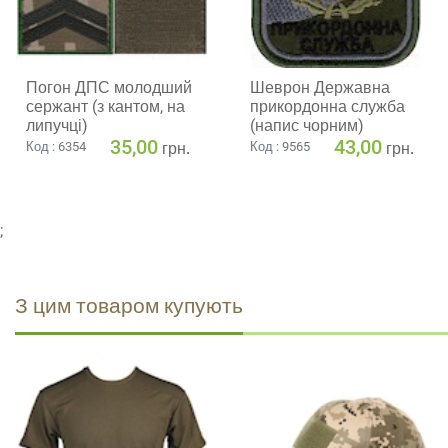
Погон ДПС молодший
Шеврон Державна
сержант (з кантом, на
прикордонна служба
липучці)
(напис чорним)
35,00
43,00
грн.
грн.
Код : 6354
Код : 9565
;
З цим товаром купують