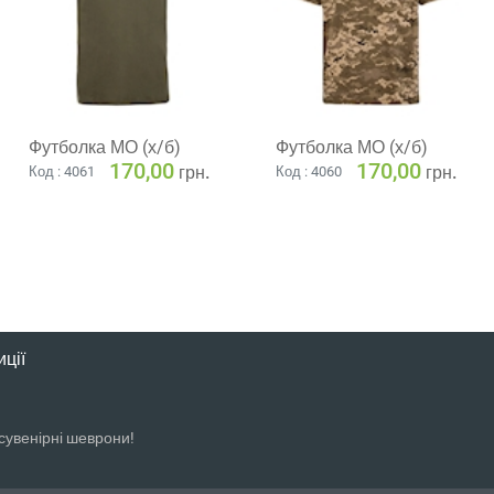
Футболка МО (х/б)
Футболка МО (х/б)
170,00
170,00
грн.
грн.
Код : 4061
Код : 4060
ції
 сувенірні шеврони!