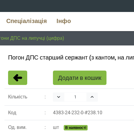
Спеціалізація
Інфо
гони ДПС на липучці (цифра)
Погон ДПС старший сержант (з кантом, на лип
Додати в кошик
Кількість
keyboard_arrow_down
keyboard_arrow_up
Код
4383
-
24
-
232
-
0
-#
238.10
Од. вим.
шт
В наявності